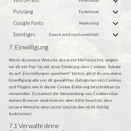
Funktional
Consent
service
to
Polylang
Funktional
elementor
Consent
service
to
Google Fonts
Marketing
wordpress
Consent
service
to
Sonstiges
Zweck wird noch ermittelt
polylang
Consent
service
to
7. Einwilligung
google-
service
fonts
sonstiges
Wenn du unsere Website das erste Mal besuchst, zeigen
wir dir ein Pop-Up mit einer Erklärung über Cookies. Sobald
du auf „Einstellungen speichern“ klickst, gibst du uns deine
Einwilligung alle von dir gewählten Kategorien von Cookies
und Plugins wie in dieser Cookie-Erklärung beschrieben zu
verwenden. Du kannst die Verwendung von Cookies über
deinen Browser deaktivieren, aber bitte beachte, dass
unsere Website dann unter Umständen nicht richtig
funktioniert.
7.1 Verwalte deine